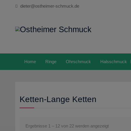
Skip
dieter@ostheimer-schmuck.de
to
content
Home
Ringe
Ohrschmuck
Halsschmuck
Ketten-Lange Ketten
Ergebnisse 1 – 12 von 22 werden angezeigt