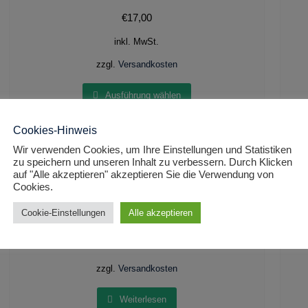
€
17,00
inkl. MwSt.
zzgl.
Versandkosten
Ausführung wählen
Cookies-Hinweis
Wir verwenden Cookies, um Ihre Einstellungen und Statistiken
zu speichern und unseren Inhalt zu verbessern. Durch Klicken
auf "Alle akzeptieren" akzeptieren Sie die Verwendung von
Kette/Collier gebogene Glieder u. Kugeln Karabiner
Lang
Cookies.
Verschluss 925 Sterling Silber
Cookie-Einstellungen
Alle akzeptieren
€
42,00
inkl. 19 % MwSt.
zzgl.
Versandkosten
Weiterlesen