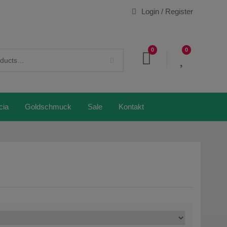
Login / Register
0
0
cia
Goldschmuck
Sale
Kontakt