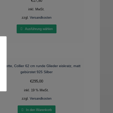
€
17,50
inkl. MwSt.
zzgl.
Versandkosten
Ausführung wählen
e Kette, Collier 62 cm runde Glieder eiskratz, matt
gebürstet 925 Silber
€
295,00
inkl. 19 % MwSt.
zzgl.
Versandkosten
In den Warenkorb