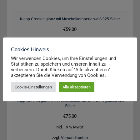
Klapp Creolen glanz mit Muschelkernperle weiß 925 Silber
€
59,00
inkl. 19 % MwSt.
Cookies-Hinweis
zzgl.
Versandkosten
Wir verwenden Cookies, um Ihre Einstellungen und
Statistiken zu speichern und unseren Inhalt zu
Weiterlesen
verbessern. Durch Klicken auf "Alle akzeptieren"
akzeptieren Sie die Verwendung von Cookies.
Cookie-Einstellungen
Alle akzeptieren
Klapp Creolen glanz mit Kristallenschwarz und weiß gefasst 925
Silber
€
75,00
inkl. 19 % MwSt.
zzgl.
Versandkosten