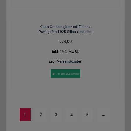
Klapp Creolen glanz mit Zirkonia
Pavé gefasst 925 Silber rhodiniert
€
74,00
inkl. 19 % MwSt.
zzgl.
Versandkosten
In den Warenkorb
1
2
3
4
5
→