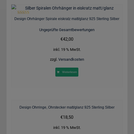
Bewertet mit
Design Ohrhänger Spirale eiskratz matt/glanz 925 Sterling Silber
5.00
von 5
Ungeprüfte Gesamtbewertungen
€
42,00
inkl. 19 % MwSt.
zzgl.
Versandkosten
Weiterlesen
Design Ohrringe, Ohrstecker matt/glanz 925 Sterling Silber
€
18,50
inkl. 19 % MwSt.